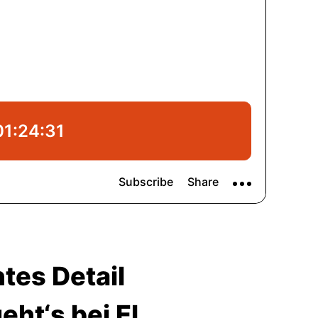
tes Detail
ht‘s bei El