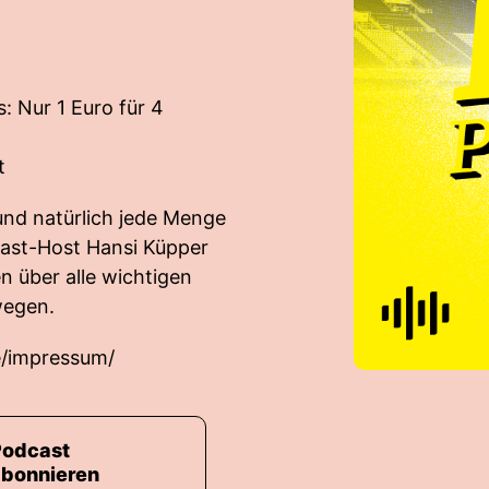
: Nur 1 Euro für 4
t
und natürlich jede Menge
cast-Host Hansi Küpper
 über alle wichtigen
wegen.
e/impressum/
Podcast
abonnieren