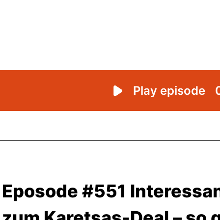
Eposode #551 Interessan
zum Karetsas-Deal – so ge