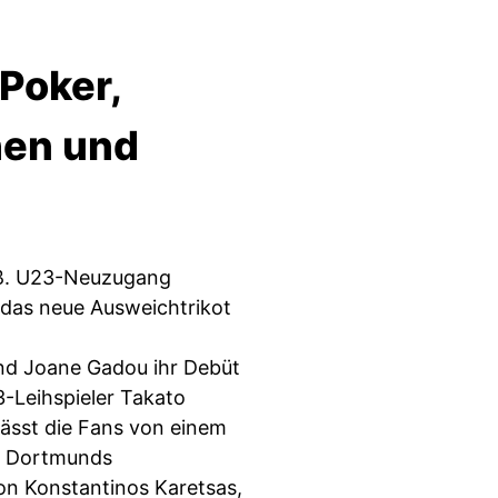
Poker,
en und
iß. U23-Neuzugang
das neue Ausweichtrikot
nd Joane Gadou ihr Debüt
3-Leihspieler Takato
ässt die Fans von einem
n Dortmunds
on Konstantinos Karetsas,